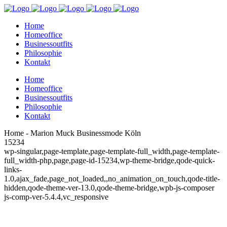
Home
Homeoffice
Businessoutfits
Philosophie
Kontakt
Home
Homeoffice
Businessoutfits
Philosophie
Kontakt
Home - Marion Muck Businessmode Köln
15234
wp-singular,page-template,page-template-full_width,page-template-
full_width-php,page,page-id-15234,wp-theme-bridge,qode-quick-
links-
1.0,ajax_fade,page_not_loaded,,no_animation_on_touch,qode-title-
hidden,qode-theme-ver-13.0,qode-theme-bridge,wpb-js-composer
js-comp-ver-5.4.4,vc_responsive